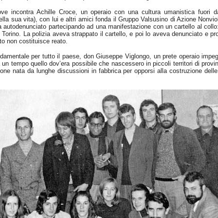
e incontra Achille Croce, un operaio con una cultura umanistica fuori da
della sua vita), con lui e altri amici fonda il Gruppo
Valsusino
di Azione Nonviole
ra autodenunciato partecipando ad una manifestazione con un cartello al collo: “
Torino. La polizia aveva strappato il cartello, e poi lo aveva denunciato e pro
to non costituisce reato.
ndamentale per tutto il paese, don Giuseppe Viglongo, un prete operaio impeg
n tempo quello dov’era possibile che nascessero in piccoli territori di provinc
ne nata da lunghe discussioni in fabbrica per opporsi alla costruzione dell