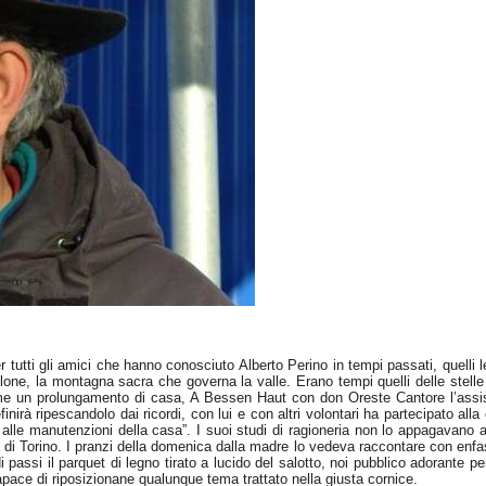
r tutti gli amici che hanno conosciuto Alberto Perino in tempi passati, quelli l
lone
, la montagna sacra che governa la valle. Erano tempi quelli delle stelle 
me un prolungamento di casa, A
Bessen
Haut
con don Oreste Cantore l’assist
finirà ripescandolo dai ricordi, con lui e con altri volontari ha partecipato al
e manutenzioni della casa”. I suoi studi di ragioneria non lo appagavano a
a di Torino. I pranzi della domenica dalla madre lo vedeva raccontare con enfasi
 passi il parquet di legno tirato a lucido del salotto, noi pubblico adorante 
pace di riposizionane qualunque tema trattato nella giusta cornice.