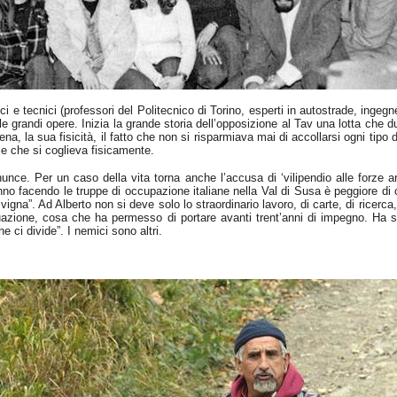
i e tecnici (professori del Politecnico di Torino, esperti in autostrade, ingegn
e grandi opere. Inizia la grande storia dell’opposizione al
Tav
una lotta che dur
a, la sua fisicità, il fatto che non si risparmiava mai di accollarsi ogni tipo d
e che si coglieva fisicamente.
nunce. Per un caso della vita torna anche l’accusa di ‘vilipendio alle forze
o facendo le truppe di occupazione italiane nella Val di Susa è peggiore di 
gna”. Ad Alberto non si deve solo lo straordinario lavoro, di carte, di ricerca, d
ituazione, cosa che ha permesso di portare avanti trent’anni di impegno. Ha s
 ci divide”. I nemici sono altri.