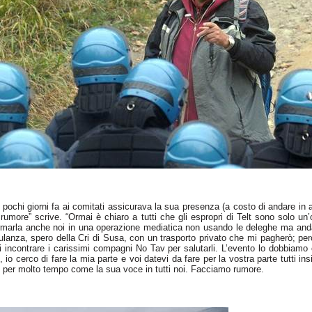
o pochi giorni fa ai comitati assicurava la sua presenza (a costo di andare in
rumore” scrive. “Ormai è chiaro a tutti che gli espropri di
Telt
sono solo un’o
ormarla anche noi in una operazione mediatica non usando le deleghe ma anda
ulanza, spero della Cri di Susa, con un trasporto privato che mi pagherò; pe
di incontrare i carissimi compagni No
Tav
per salutarli. L’evento lo dobbiamo
e, io cerco di fare la mia parte e voi datevi da fare per la vostra parte tutti
 per molto tempo come la sua voce in tutti noi. Facciamo rumore.